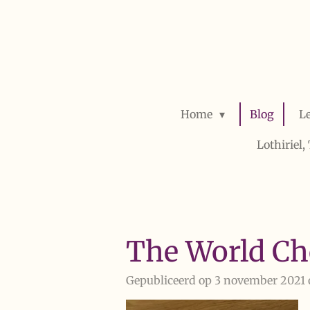
Ga
direct
naar
de
hoofdinhoud
Home
Blog
L
Lothiriel
The World Cho
Gepubliceerd op 3 november 2021 