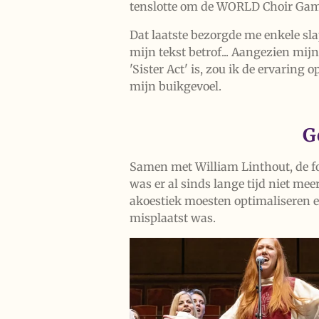
tenslotte om de WORLD Choir Gam
Dat laatste bezorgde me enkele sl
mijn tekst betrof... Aangezien mij
'Sister Act' is,
zou ik de ervaring o
mijn buikgevoel.
G
Samen met William Linthout, de fo
was er al sinds lange tijd niet me
akoestiek moesten optimaliseren e
misplaatst was.