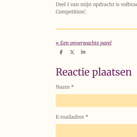
Deel 1 van mijn opdracht is volbra
Competition'.
«
Een onverwachte parel
D
D
S
e
e
h
l
e
a
e
l
r
Reactie plaatsen
n
e
Naam *
E-mailadres *