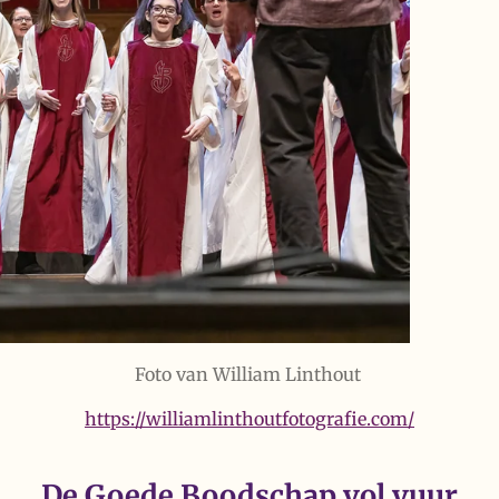
Foto van William Linthout
https://williamlinthoutfotografie.com/
De Goede Boodschap vol vuur