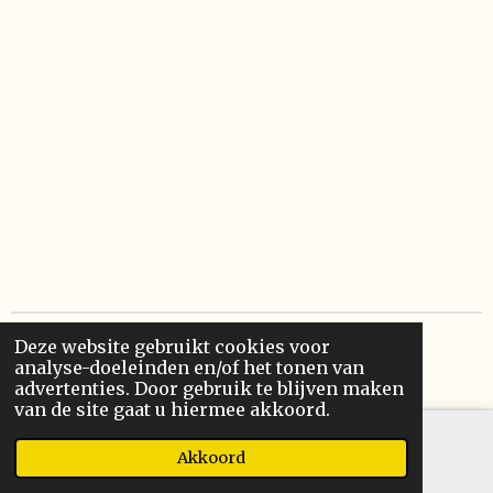
Deze website gebruikt cookies voor
© 2022 Kristel Frans
analyse-doeleinden en/of het tonen van
Powered by
JouwWeb
advertenties. Door gebruik te blijven maken
van de site gaat u hiermee akkoord.
Akkoord
E-mailadres