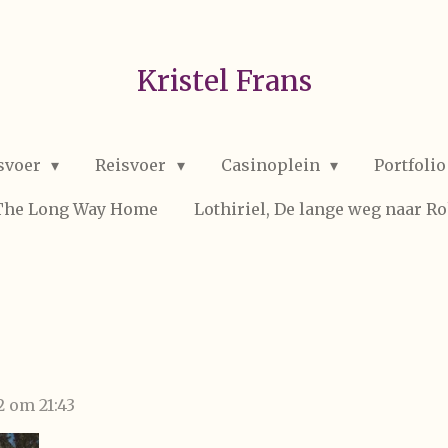
Kristel Frans
svoer
Reisvoer
Casinoplein
Portfoli
 The Long Way Home
Lothiriel, De lange weg naar R
2 om 21:43