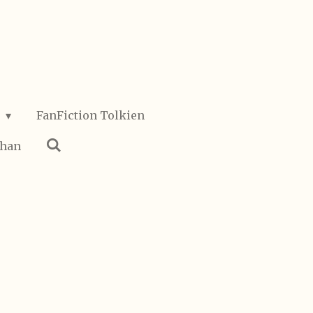
o
FanFiction Tolkien
ohan