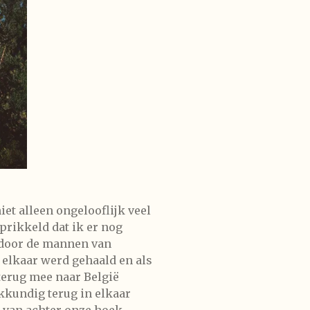
iet alleen ongelooflijk veel
prikkeld dat ik er nog
e door de mannen van
 elkaar werd gehaald en als
terug mee naar België
kkundig terug in elkaar
 van achter onze hoek.