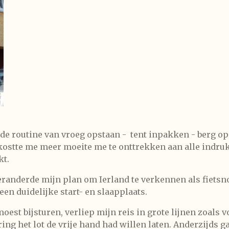
e routine van vroeg opstaan - tent inpakken - berg op e
 kostte me meer moeite me te onttrekken aan alle indru
t.
anderde mijn plan om Ierland te verkennen als fietsn
een duidelijke start- en slaapplaats.
oest bijsturen, verliep mijn reis in grote lijnen zoals v
ing het lot de vrije hand had willen laten. Anderzijds ga