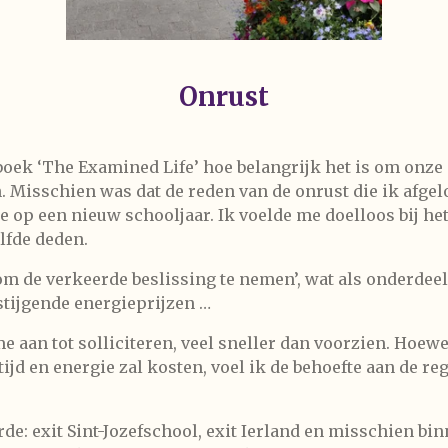
Onrust
n boek ‘The Examined Life’ hoe belangrijk het is om on
 Misschien was dat de reden van de onrust die ik afge
 op een nieuw schooljaar. Ik voelde me doelloos bij het
lfde deden.
om de verkeerde beslissing te nemen’, wat als onderdee
tijgende energieprijzen …
e aan tot solliciteren, veel sneller dan voorzien. Hoewe
 tijd en energie zal kosten, voel ik de behoefte aan de re
de: exit Sint-Jozefschool, exit Ierland en misschien bin