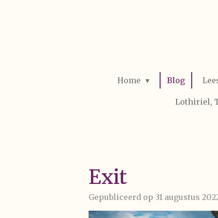
Ga
direct
naar
de
hoofdinhoud
Home
Blog
Lee
Lothiriel,
Exit
Gepubliceerd op 31 augustus 202