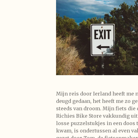
Mijn reis door Ierland heeft me n
deugd gedaan, het heeft me zo ge
steeds van droom. Mijn fiets di
Richies Bike Store vakkundig uit
losse puzzelstukjes in een doos 
kwam, is ondertussen al even va
gezet door Tom, de fietsenmaker