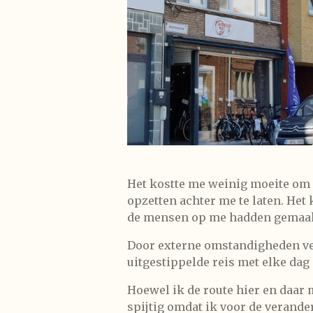
Het kostte me weinig moeite om d
opzetten achter me te laten. Het
de mensen op me hadden gemaak
Door externe omstandigheden ver
uitgestippelde reis met elke dag 
Hoewel ik de route hier en daar m
spijtig omdat ik voor de verander