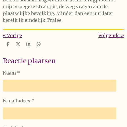
mijn vroegere strategie, de weg vragen aan de
plaatselijke bevolking. Minder dan een uur later
bereik ik eindelijk Tralee.
«
Vorige
Volgende
»
D
D
S
D
e
e
h
e
l
e
a
l
Reactie plaatsen
e
l
r
e
n
e
n
Naam *
E-mailadres *