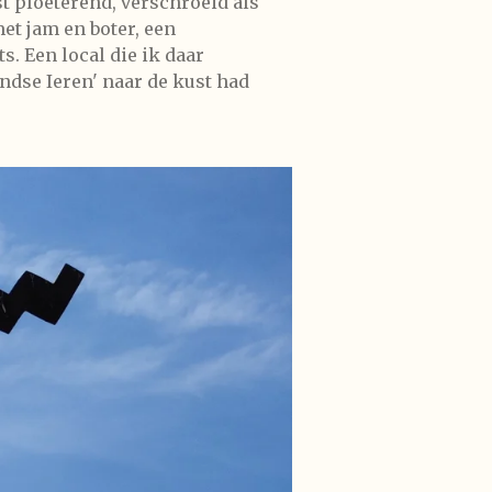
st ploeterend, verschroeid als
et jam en boter, een
s. Een local die ik daar
andse Ieren' naar de kust had