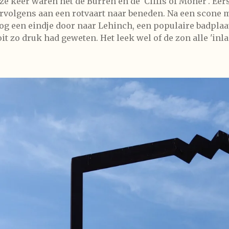
e keer waren het de Burren en de 'Cliffs of Moher'. Eer
ervolgens aan een rotvaart naar beneden. Na een scone m
og een eindje door naar Lehinch, een populaire badplaat
oit zo druk had geweten. Het leek wel of de zon alle 'inl