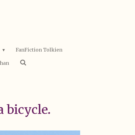
o
FanFiction Tolkien
ohan
 bicycle.