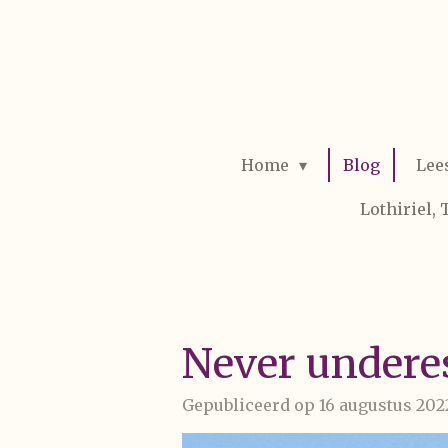
Ga
direct
naar
de
hoofdinhoud
Home
Blog
Lee
Lothiriel,
Never undere
Gepubliceerd op 16 augustus 202