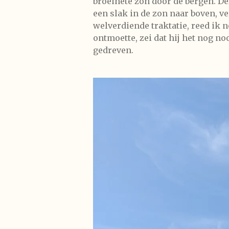
broeihete zon door de bergen. Dez
een slak in de zon naar boven, v
welverdiende traktatie, reed ik n
ontmoette, zei dat hij het nog no
gedreven.