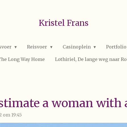
Kristel Frans
svoer
Reisvoer
Casinoplein
Portfoli
 The Long Way Home
Lothiriel, De lange weg naar R
stimate a woman with a
2 om 19:45