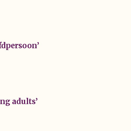
fdpersoon’
ung adults’