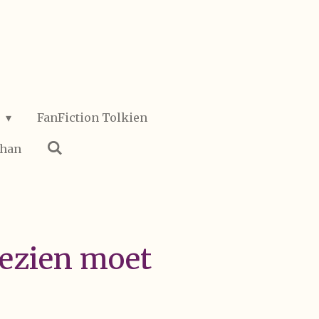
o
FanFiction Tolkien
ohan
gezien moet