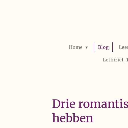
Ga
direct
naar
de
hoofdinhoud
Home
Blog
Lee
Lothiriel,
Drie romantis
hebben