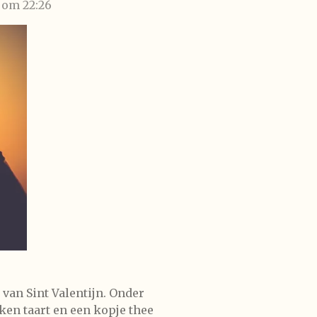
 om 22:26
 van Sint Valentijn. Onder
ken taart en een kopje thee