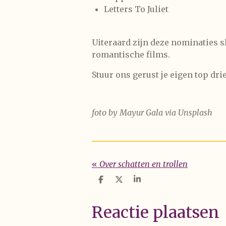
Letters To Juliet
Uiteraard zijn deze nominaties s
romantische films.
Stuur ons gerust je eigen top drie
foto by Mayur Gala via Unsplash
«
Over schatten en trollen
D
D
S
e
e
h
l
e
a
e
l
r
Reactie plaatsen
n
e