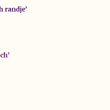
h randje’
ch’