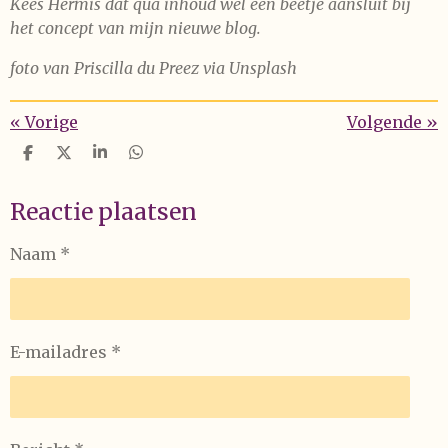
Kees Hermis dat qua inhoud wel een beetje aansluit bij
het concept van mijn nieuwe blog.
foto van Priscilla du Preez via Unsplash
«
Vorige
Volgende
»
D
D
S
D
e
e
h
e
l
e
a
l
Reactie plaatsen
e
l
r
e
n
e
n
Naam *
E-mailadres *