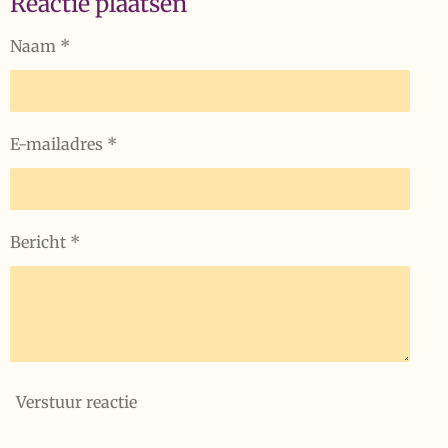
Reactie plaatsen
n
e
n
Naam *
E-mailadres *
Bericht *
Verstuur reactie