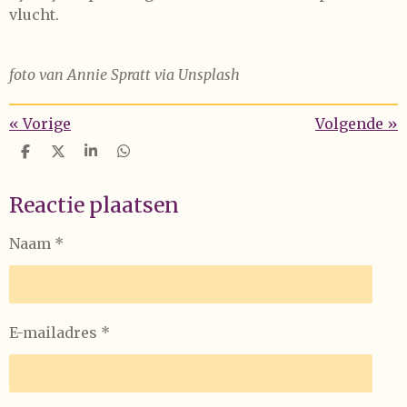
vlucht.
foto van Annie Spratt via Unsplash
«
Vorige
Volgende
»
D
D
S
D
e
e
h
e
l
e
a
l
Reactie plaatsen
e
l
r
e
n
e
n
Naam *
E-mailadres *