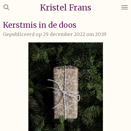
Kristel Frans
Ga
direct
naar
Kerstmis in de doos
de
Gepubliceerd op 29 december 2022 om 20:19
hoofdinhoud