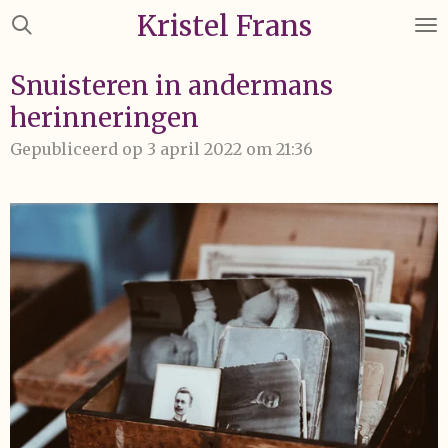
Kristel Frans
Ga
direct
naar
Snuisteren in andermans
de
herinneringen
hoofdinhoud
Gepubliceerd op 3 april 2022 om 21:36